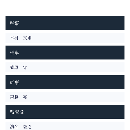
幹事
木村 文則
幹事
篠原 守
幹事
森脇 亮
監査役
濱名 毅之