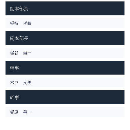
副本部長
板持 孝敏
副本部長
梶谷 圭一
幹事
木戸 良美
幹事
梶原 善一